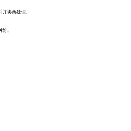
系并协商处理。
纠纷。
车型展示
新闻中心
关于我们
案例中心