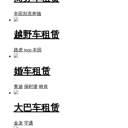
丰田
别克
奔驰
越野车租赁
路虎
jeep
丰田
婚车租赁
奥迪
保时捷
林肯
大巴车租赁
金龙
宇通