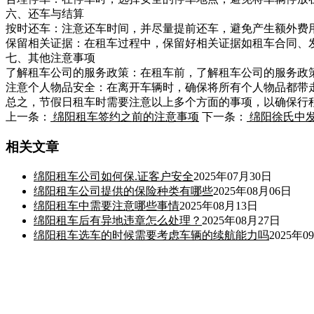
六、还车与结算
按时还车：注意还车时间，并尽量提前还车，避免产生额外费
保留相关证据：在租车过程中，保留好相关证据如租车合同、
七、其他注意事项
了解租车公司的服务政策：在租车前，了解租车公司的服务政
注意个人物品安全：在离开车辆时，确保将所有个人物品都带
总之，节假日租车时需要注意以上多个方面的事项，以确保行
上一条：
绵阳租车签约之前的注意事项
下一条：
绵阳徐氏中发
相关文章
绵阳租车公司如何保.证客户安全
2025年07月30日
绵阳租车公司提供的保险种类有哪些
2025年08月06日
绵阳租车中需要注意哪些事情
2025年08月13日
绵阳租车后有异地违章怎么处理？
2025年08月27日
绵阳租车选车的时候需要考虑车辆的续航能力吗
2025年0
联系我们
电话：15908205966（徐经理） 13548443608（王经理） 19383