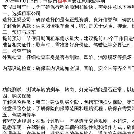
2025年10月15日，节假日
租车
需要注意哪些事项
节假日租车时，为了确保行程的顺利和愉快，需要注意以下事
一、选择租车公司
选择正规公司：确保选择的是有正规资质、良好信誉和口碑的
了解合同条款：认真阅读租车合同，特别是关于保险、押金、
二、预订与取车
提前预订：节假日期间租车需求量大，建议提前3-7个工作日
准备相关证件：取车时，需准备好身份证、驾驶证等必要证件
三、检查车辆
外观检查：仔细检查车身是否有刮蹭、凹陷、油漆脱落等损坏
内部设施检查：确保车内设施如空调、音响、安全带等齐全且
功能测试：测试车辆的刹车、转向、灯光等功能是否正常，以
四、购买保险
了解保险种类：租车时建议购买全险，包括车辆损失保险、第
注意保险条款：了解保险的保障范围和理赔流程，确保在需要
五、驾驶与停车
遵守交通规则：在驾驶过程中，严格遵守交通规则，不超速、
熟悉车辆：在驾驶前，先熟悉车辆的驾驶性能和操作方式，确
合理停车：在停车时，选择安全的停车地点，避免将车辆停放