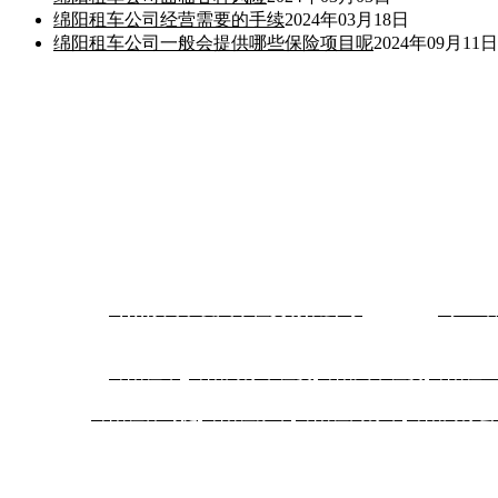
绵阳租车公司经营需要的手续
2024年03月18日
绵阳租车公司一般会提供哪些保险项目呢
2024年09月11日
联系我们
电话：15908205966（徐经理） 13548443608（王经理） 19383
事故维修与投诉建议：13708128890（老徐）
联系地址：绵阳市一环路北段 42号绵州美家居装饰城外圈一楼A
版权所有：
绵阳徐氏中发汽车租赁有限公司
备案号：
蜀ICP备
热门搜索：
绵阳租车
绵阳商务车租赁
绵阳汽车租赁
绵阳租
绵阳租保时捷
绵阳租豪车
绵阳租商务车
绵阳商务会
覆盖区域：
四川
绵阳
三台县
梓潼县
盐亭县
江油