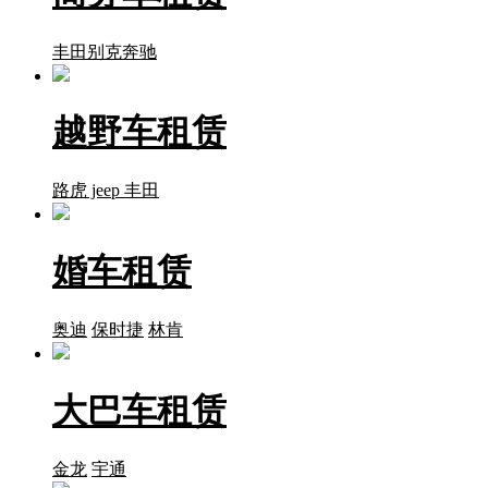
丰田
别克
奔驰
越野车租赁
路虎
jeep
丰田
婚车租赁
奥迪
保时捷
林肯
大巴车租赁
金龙
宇通