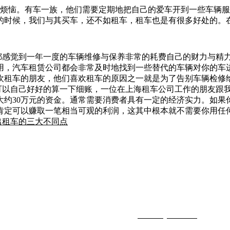
烦恼。有车一族，他们需要定期地把自己的爱车开到一些车辆服
的时候，我们与其买车，还不如租车，租车也是有很多好处的。
感觉到一年一度的车辆维修与保养非常的耗费自己的财力与精
用，汽车租赁公司都会非常及时地找到一些替代的车辆对你的车
欢租车的朋友，他们喜欢租车的原因之一就是为了告别车辆检修
以自己好好的算一下细账，一位在上海租车公司工作的朋友跟
约30万元的资金。通常需要消费者具有一定的经济实力。如果你
你肯定可以赚取一笔相当可观的利润，这其中根本就不需要你用任
出租车的三大不同点
608890 (冯经理)
1-24-25号（中发租车） 公司网址：
www.myzfzc.com