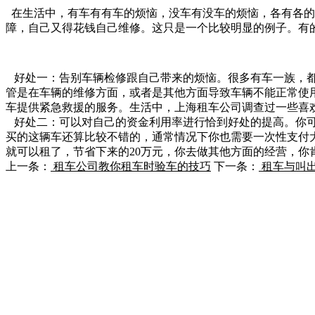
在生活中，有车有有车的烦恼，没车有没车的烦恼，各有各的
障，自己又得花钱自己维修。这只是一个比较明显的例子。有
好处一：告别车辆检修跟自己带来的烦恼。很多有车一族，都
管是在车辆的维修方面，或者是其他方面导致车辆不能正常使
车提供紧急救援的服务。生活中，上海租车公司调查过一些喜
好处二：可以对自己的资金利用率进行恰到好处的提高。你可
买的这辆车还算比较不错的，通常情况下你也需要一次性支付大
就可以租了，节省下来的20万元，你去做其他方面的经营，
上一条：
租车公司教你租车时验车的技巧
下一条：
租车与叫
联系我们
电话：15908205966（徐经理） 13548443608（王经理） 19383
事故维修与投诉建议：13708128890（老徐）
联系地址：绵阳市一环路北段 42号绵州美家居装饰城外圈一楼A