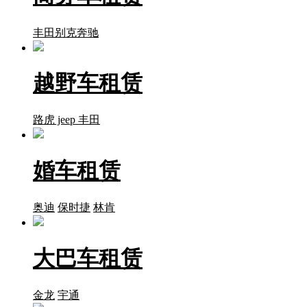
丰田
别克
奔驰
越野车租赁
路虎
jeep
丰田
婚车租赁
奥迪
保时捷
林肯
大巴车租赁
金龙
宇通